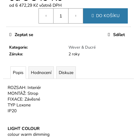
č
od
6 472,29 Kč
včetně DPH
u
Měrná
j
DO KOŠÍKU
cena:
e
m
e
Zeptat se
Sdílet
Kategorie
:
Wever & Ducré
Záruka
:
2 roky
Popis
Hodnocení
Diskuze
ROZSAH: Interiér
MONTÁŽ: Strop
FIXACE: Závěsné
TYP Loxone
IP20
LIGHT COLOUR
colour warm dimming