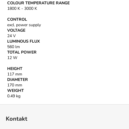
COLOUR TEMPERATURE RANGE
1800 K - 3000 K
CONTROL
excl. power supply
VOLTAGE
24 V
LUMINOUS FLUX
560 lm
TOTAL POWER
12 W
HEIGHT
117 mm
DIAMETER
170 mm
WEIGHT
0.49 kg
Z
á
Kontakt
p