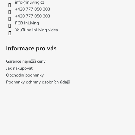
a
info
@
inliving.cz
t
+420 777 050 303
í
+420 777 050 303
FCB InLiving
YouTube InLiving videa
Informace pro vás
Garance nejnižší ceny
Jak nakupovat
Obchodní podmínky
Podmínky ochrany osobních údajů