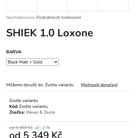
a
j
Průměrné
Neohodnoceno
Podrobnosti hodnocení
í
hodnocení
SHIEK 1.0 Loxone
produktu
t
je
?
0,0
z
BARVA
5
hvězdiček.
HLEDAT
Můžeme doručit do:
Zvolte variantu
Možnosti doručení
D
Zvolte variantu
o
Kód:
Zvolte variantu
p
Značka:
Wever & Ducré
o
r
od 5 459 Kč
až –2 %
u
od
5 349 Kč