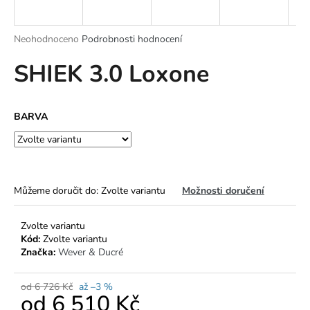
a
j
Průměrné
Neohodnoceno
Podrobnosti hodnocení
í
hodnocení
SHIEK 3.0 Loxone
produktu
t
je
?
0,0
z
BARVA
5
hvězdiček.
HLEDAT
Můžeme doručit do:
Zvolte variantu
Možnosti doručení
D
Zvolte variantu
o
Kód:
Zvolte variantu
p
Značka:
Wever & Ducré
o
r
od 6 726 Kč
až –3 %
u
od
6 510 Kč