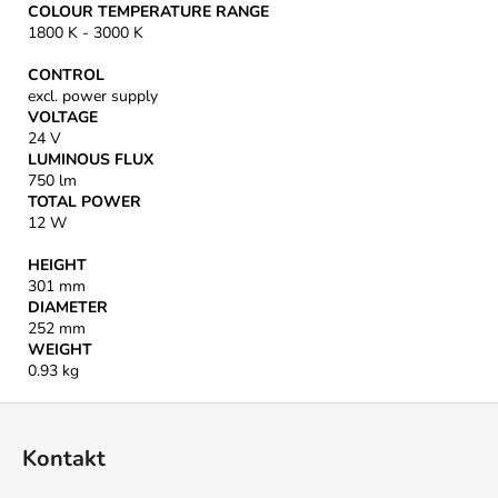
COLOUR TEMPERATURE RANGE
1800 K - 3000 K
CONTROL
excl. power supply
VOLTAGE
24 V
LUMINOUS FLUX
750 lm
TOTAL POWER
12 W
HEIGHT
301 mm
DIAMETER
252 mm
WEIGHT
0.93 kg
Z
á
Kontakt
p