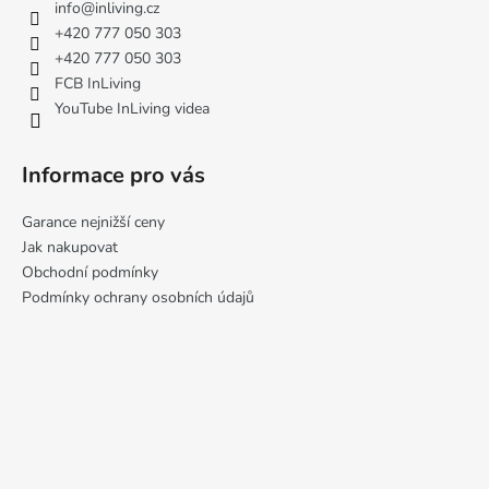
a
info
@
inliving.cz
t
+420 777 050 303
í
+420 777 050 303
FCB InLiving
YouTube InLiving videa
Informace pro vás
Garance nejnižší ceny
Jak nakupovat
Obchodní podmínky
Podmínky ochrany osobních údajů