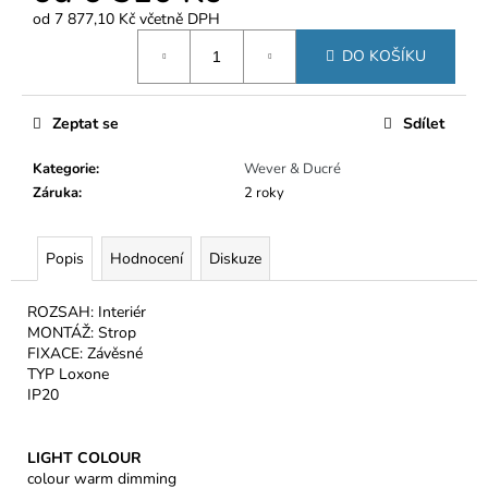
č
od
7 877,10 Kč
včetně DPH
u
Měrná
j
DO KOŠÍKU
cena:
e
m
e
Zeptat se
Sdílet
Kategorie
:
Wever & Ducré
Záruka
:
2 roky
Popis
Hodnocení
Diskuze
ROZSAH: Interiér
MONTÁŽ: Strop
FIXACE: Závěsné
TYP Loxone
IP20
LIGHT COLOUR
colour warm dimming