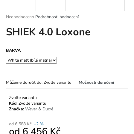
a
j
Průměrné
Neohodnoceno
Podrobnosti hodnocení
í
hodnocení
SHIEK 4.0 Loxone
produktu
t
je
?
0,0
z
BARVA
5
hvězdiček.
HLEDAT
Můžeme doručit do:
Zvolte variantu
Možnosti doručení
D
Zvolte variantu
o
Kód:
Zvolte variantu
p
Značka:
Wever & Ducré
o
r
od 6 588 Kč
–2 %
u
od
6 456 Kč