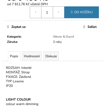
č
od
7 811,76 Kč
včetně DPH
u
Měrná
j
DO KOŠÍKU
cena:
e
m
e
Zeptat se
Sdílet
Kategorie
:
Wever & Ducré
Záruka
:
2 roky
Popis
Hodnocení
Diskuze
ROZSAH: Interiér
MONTÁŽ: Strop
FIXACE: Závěsné
TYP Loxone
IP20
LIGHT COLOUR
colour warm dimming