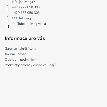
a
info
@
inliving.cz
t
+420 777 050 303
í
+420 777 050 303
FCB InLiving
YouTube InLiving videa
Informace pro vás
Garance nejnižší ceny
Jak nakupovat
Obchodní podmínky
Podmínky ochrany osobních údajů