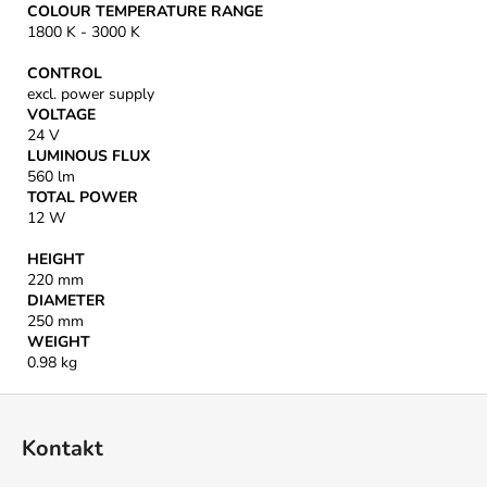
COLOUR TEMPERATURE RANGE
1800 K - 3000 K
CONTROL
excl. power supply
VOLTAGE
24 V
LUMINOUS FLUX
560 lm
TOTAL POWER
12 W
HEIGHT
220 mm
DIAMETER
250 mm
WEIGHT
0.98 kg
Z
á
Kontakt
p