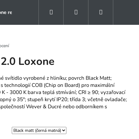
Hledat
Přihlášení
Nákupní
one rezidence
Kontakty
Naše reference
košík
ocení
2.0 Loxone
 svítidlo vyrobené z hliníku; povrch Black Matt;
; s technologií COB (Chip on Board) pro maximální
0 K - 3000 K barva teplá stmívání; CRI ≥ 90; vyzařovací
opný o 35°; stupeň krytí IP20; třída 3; včetně ovladače;
 společností Wever & Ducré nebo odborníkem s