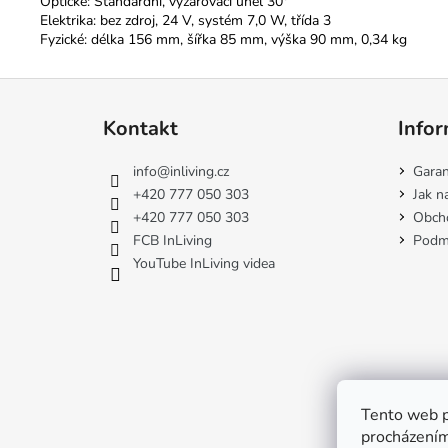
Optické: Standardní, vyzařovací úhel 30°
Elektrika: bez zdroj, 24 V, systém 7,0 W, třída 3
Fyzické: délka 156 mm, šířka 85 mm, výška 90 mm, 0,34 kg
Z
á
Kontakt
Infor
p
a
info
@
inliving.cz
Garan
t
+420 777 050 303
Jak n
í
+420 777 050 303
Obch
FCB InLiving
Podmí
YouTube InLiving videa
Tento web p
procházením