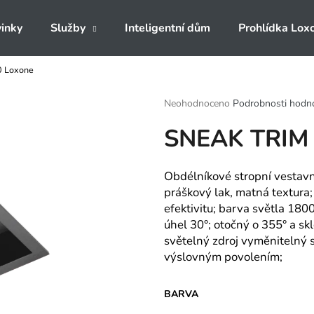
inky
Služby
Inteligentní dům
Prohlídka Lox
0 Loxone
Co potřebujete najít?
Průměrné
Neohodnoceno
Podrobnosti hodn
hodnocení
SNEAK TRIM 
produktu
HLEDAT
je
0,0
z
Obdélníkové stropní vestavné
5
Doporučujeme
práškový lak, matná textura
hvězdiček.
efektivitu; barva světla 180
úhel 30°; otočný o 355° a skl
světelný zdroj vyměnitelný
výslovným povolením;
BARVA