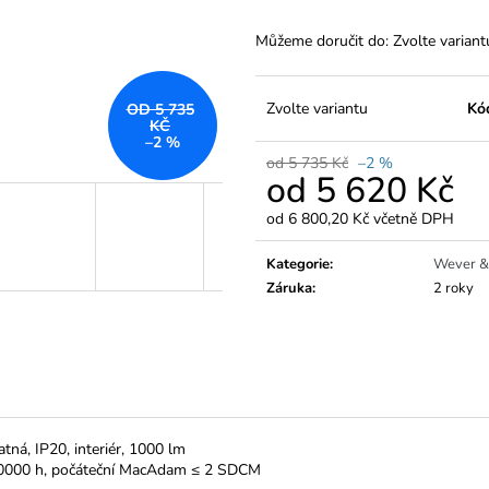
Můžeme doručit do:
Zvolte variant
Zvolte variantu
Kó
OD 5 735
KČ
–2 %
od 5 735 Kč
–2 %
od
5 620 Kč
od
6 800,20 Kč
včetně DPH
Měrná
cena:
Kategorie
:
Wever &
Záruka
:
2 roky
tná, IP20, interiér, 1000 lm
 100000 h, počáteční MacAdam ≤ 2 SDCM