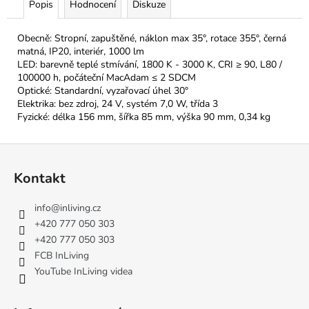
Popis
Hodnocení
Diskuze
Obecně: Stropní, zapuštěné, náklon max 35°, rotace 355°, černá
matná, IP20, interiér, 1000 lm
LED: barevně teplé stmívání, 1800 K - 3000 K, CRI ≥ 90, L80 /
100000 h, počáteční MacAdam ≤ 2 SDCM
Optické: Standardní, vyzařovací úhel 30°
Elektrika: bez zdroj, 24 V, systém 7,0 W, třída 3
Fyzické: délka 156 mm, šířka 85 mm, výška 90 mm, 0,34 kg
Z
á
Kontakt
p
a
info
@
inliving.cz
t
+420 777 050 303
í
+420 777 050 303
FCB InLiving
YouTube InLiving videa