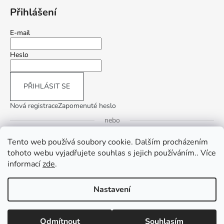
Přihlášení
E-mail
Heslo
PŘIHLÁSIT SE
Nová registrace
Zapomenuté heslo
nebo
Tento web používá soubory cookie. Dalším procházením
Přihlásit se přes Google
tohoto webu vyjadřujete souhlas s jejich používáním.. Více
informací
zde
.
Přihlásit se přes Seznam
Nastavení
Vytvořil Shoptet
Copyright 2026
InLiving.CZ
. Všechna práva vyhrazena.
Upravit
Odmítnout
Souhlasím
nastavení cookies