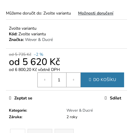
č
u
j
Můžeme doručit do:
Zvolte variantu
Možnosti doručení
e
m
Zvolte variantu
e
Kód:
Zvolte variantu
Značka:
Wever & Ducré
od 5 735 Kč
–2 %
od
5 620 Kč
od
6 800,20 Kč
včetně DPH
Měrná
DO KOŠÍKU
cena:
Zeptat se
Sdílet
Kategorie
:
Wever & Ducré
Záruka
:
2 roky