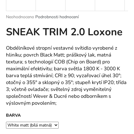
a
j
Průměrné
Neohodnoceno
Podrobnosti hodnocení
í
hodnocení
SNEAK TRIM 2.0 Loxone
produktu
t
je
?
0,0
z
Obdélníkové stropní vestavné svítidlo vyrobené z
5
hliníku; povrch Black Matt; práškový lak, matná
hvězdiček.
textura; s technologií COB (Chip on Board) pro
maximální efektivitu; barva světla 1800 K - 3000 K
HLEDAT
barva teplá stmívání; CRI ≥ 90; vyzařovací úhel 30°;
otočný o 355° a sklopný o 35°; stupeň krytí IP20; třída
3; včetně ovladače; světelný zdroj vyměnitelný
D
společností Wever & Ducré nebo odborníkem s
o
výslovným povolením;
p
o
BARVA
r
u