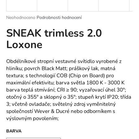
a
j
Průměrné
Neohodnoceno
Podrobnosti hodnocení
í
hodnocení
SNEAK trimless 2.0
produktu
t
je
?
Loxone
0,0
z
5
hvězdiček.
Obdélníkové stropní vestavné svítidlo vyrobené z
hliníku; povrch Black Matt; práškový lak, matná
HLEDAT
textura; s technologií COB (Chip on Board) pro
maximální efektivitu; barva světla 1800 K - 3000 K
barva teplá stmívání; CRI ≥ 90; vyzařovací úhel 30°;
otočný o 355° a sklopný o 35°; stupeň krytí IP20; třída
D
3; včetně ovladače; světelný zdroj vyměnitelný
o
společností Wever & Ducré nebo odborníkem s
p
výslovným povolením;
o
r
BARVA
u