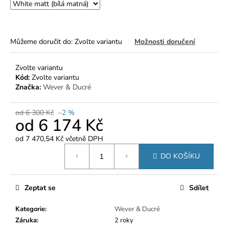
č
u
j
e
Můžeme doručit do:
Zvolte variantu
Možnosti doručení
m
e
Zvolte variantu
Kód:
Zvolte variantu
Značka:
Wever & Ducré
od 6 300 Kč
–2 %
od
6 174 Kč
od
7 470,54 Kč
včetně DPH
Měrná
DO KOŠÍKU
cena:
Zeptat se
Sdílet
Kategorie
:
Wever & Ducré
Záruka
:
2 roky