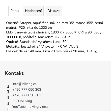
Popis
Hodnocení
Diskuze
Obecně: Stropní, zapuštěné, náklon max 35°, rotace 355°, černá
matná, IP20, interiér, 1000 lm
LED: barevně teplé stmívání, 1800 K - 3000 K, CRI ≥ 90, L80 /
100000 h, počáteční MacAdam ≤ 2 SDCM
Optické: Standardní, vyzařovací úhel 30°
Elektrika: bez zdroj, 24 V, systém 7,0 W, třída 3
Fyzické: délka 140 mm, šířka 70 mm, výška 90 mm, 0,34 kg
Z
á
Kontakt
p
a
info
@
inliving.cz
t
+420 777 050 303
í
+420 777 050 303
FCB InLiving
YouTube InLiving videa