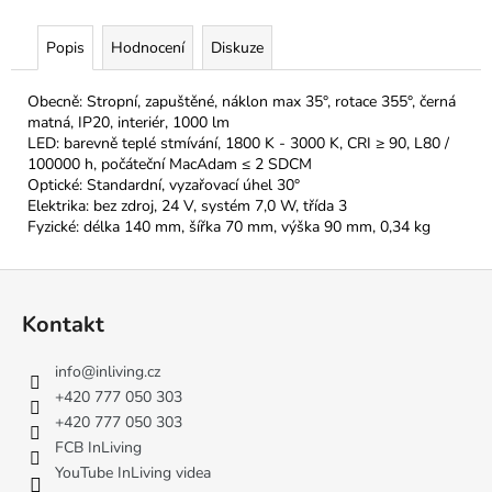
Popis
Hodnocení
Diskuze
Obecně: Stropní, zapuštěné, náklon max 35°, rotace 355°, černá
matná, IP20, interiér, 1000 lm
LED: barevně teplé stmívání, 1800 K - 3000 K, CRI ≥ 90, L80 /
100000 h, počáteční MacAdam ≤ 2 SDCM
Optické: Standardní, vyzařovací úhel 30°
Elektrika: bez zdroj, 24 V, systém 7,0 W, třída 3
Fyzické: délka 140 mm, šířka 70 mm, výška 90 mm, 0,34 kg
Z
á
Kontakt
p
a
info
@
inliving.cz
t
+420 777 050 303
í
+420 777 050 303
FCB InLiving
YouTube InLiving videa