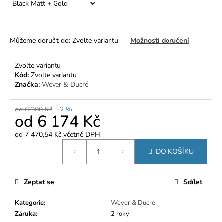
č
u
j
e
Můžeme doručit do:
Zvolte variantu
Možnosti doručení
m
e
Zvolte variantu
Kód:
Zvolte variantu
Značka:
Wever & Ducré
od 6 300 Kč
–2 %
od
6 174 Kč
od
7 470,54 Kč
včetně DPH
Měrná
DO KOŠÍKU
cena:
Zeptat se
Sdílet
Kategorie
:
Wever & Ducré
Záruka
:
2 roky