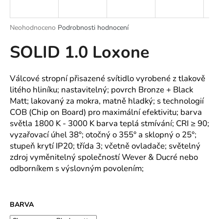
a
j
Průměrné
Neohodnoceno
Podrobnosti hodnocení
í
hodnocení
SOLID 1.0 Loxone
produktu
t
je
?
0,0
z
Válcové stropní přisazené svítidlo vyrobené z tlakově
5
litého hliníku; nastavitelný; povrch Bronze + Black
hvězdiček.
Matt; lakovaný za mokra, matně hladký; s technologií
COB (Chip on Board) pro maximální efektivitu; barva
HLEDAT
světla 1800 K - 3000 K barva teplá stmívání; CRI ≥ 90;
vyzařovací úhel 38°; otočný o 355° a sklopný o 25°;
stupeň krytí IP20; třída 3; včetně ovladače; světelný
D
zdroj vyměnitelný společností Wever & Ducré nebo
o
odborníkem s výslovným povolením;
p
o
r
BARVA
u