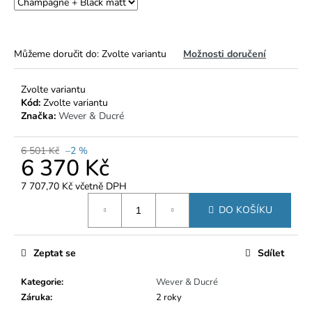
č
u
j
e
Můžeme doručit do:
Zvolte variantu
Možnosti doručení
m
e
Zvolte variantu
Kód:
Zvolte variantu
Značka:
Wever & Ducré
6 501 Kč
–2 %
6 370 Kč
7 707,70 Kč včetně DPH
Měrná
DO KOŠÍKU
cena:
Zeptat se
Sdílet
Kategorie
:
Wever & Ducré
Záruka
:
2 roky