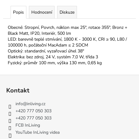
Popis
Hodnocení
Diskuze
Obecné: Stropní, Povrch, náklon max 25°, rotace 355°, Bronz +
Black Matt, IP20, Interiér, 500 lm
LED: barevně teplé stmívání, 1800 K - 3000 K, CRI ≥ 90, L80 /
100000 h, počáteční MacAdam ≤ 2 SDCM
Optický: standardní, vyzařovací úhel 38°
Elektrika: bez zdroj, 24 V, systém 7,0 W, třída 3
Fyzický: průměr 100 mm, výška 130 mm, 0,65 kg
Z
á
Kontakt
p
a
info
@
inliving.cz
t
+420 777 050 303
í
+420 777 050 303
FCB InLiving
YouTube InLiving videa