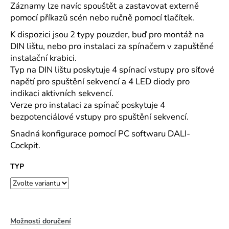
č
Záznamy lze navíc spouštět a zastavovat externě
u
pomocí příkazů scén nebo ručně pomocí tlačítek.
j
e
K dispozici jsou 2 typy pouzder, buď pro montáž na
m
DIN lištu, nebo pro instalaci za spínačem v zapuštěné
e
instalační krabici.
Typ na DIN lištu poskytuje 4 spínací vstupy pro síťové
napětí pro spuštění sekvencí a 4 LED diody pro
indikaci aktivních sekvencí.
Verze pro instalaci za spínač poskytuje 4
bezpotenciálové vstupy pro spuštění sekvencí.
Snadná konfigurace pomocí PC softwaru DALI-
Cockpit.
TYP
Možnosti doručení