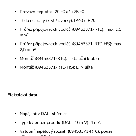
Provozní teplota: -20 °C až +75 °C
Třída ochrany (kryt / svorky): IP40 / IP20
Průřez připojovacích vodičů (89453371-RTC): max. 1,5
mm²
Průřez připojovacích vodičů (89453371-RTC-HS): max.
2,5 mm²
Montáž (89453371-RTC): instalační krabice
Montáž (89453371-RTC-HS): DIN lišta
Elektrická data
Napájení: z DALI sběrnice
Typický odběr proudu (DALI, 16,5 V): 4 mA
Vstupní napěťový rozsah (89453371-RTC): pouze