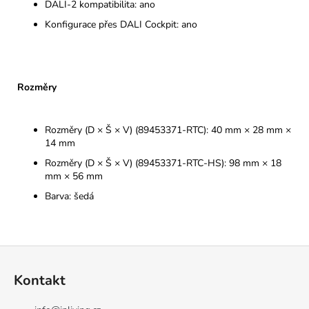
DALI-2 kompatibilita: ano
Konfigurace přes DALI Cockpit: ano
Rozměry
Rozměry (D × Š × V) (89453371-RTC): 40 mm × 28 mm ×
14 mm
Rozměry (D × Š × V) (89453371-RTC-HS): 98 mm × 18
mm × 56 mm
Barva: šedá
Z
á
Kontakt
p
a