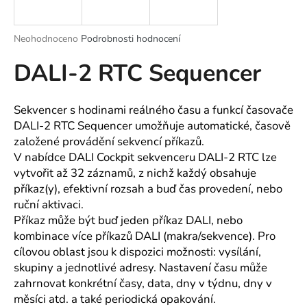
a
j
Průměrné
Neohodnoceno
Podrobnosti hodnocení
í
hodnocení
DALI-2 RTC Sequencer
produktu
t
je
?
0,0
z
Sekvencer s hodinami reálného času a funkcí časovače
5
DALI-2 RTC Sequencer umožňuje automatické, časově
hvězdiček.
založené provádění sekvencí příkazů.
V nabídce DALI Cockpit sekvenceru DALI-2 RTC lze
HLEDAT
vytvořit až 32 záznamů, z nichž každý obsahuje
příkaz(y), efektivní rozsah a buď čas provedení, nebo
ruční aktivaci.
D
Příkaz může být buď jeden příkaz DALI, nebo
o
kombinace více příkazů DALI (makra/sekvence). Pro
p
cílovou oblast jsou k dispozici možnosti: vysílání,
o
skupiny a jednotlivé adresy. Nastavení času může
r
zahrnovat konkrétní časy, data, dny v týdnu, dny v
u
měsíci atd. a také periodická opakování.