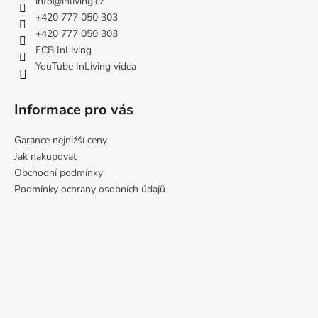
info
@
inliving.cz
t
+420 777 050 303
í
+420 777 050 303
FCB InLiving
YouTube InLiving videa
Informace pro vás
Garance nejnižší ceny
Jak nakupovat
Obchodní podmínky
Podmínky ochrany osobních údajů