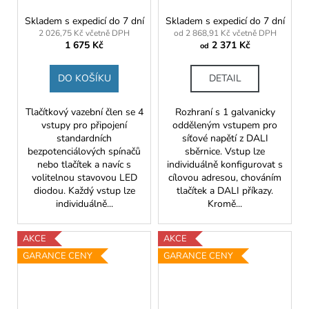
Skladem s expedicí do 7 dní
Skladem s expedicí do 7 dní
2 026,75 Kč včetně DPH
od 2 868,91 Kč včetně DPH
1 675 Kč
2 371 Kč
od
DO KOŠÍKU
DETAIL
Tlačítkový vazební člen se 4
Rozhraní s 1 galvanicky
vstupy pro připojení
odděleným vstupem pro
standardních
síťové napětí z DALI
bezpotenciálových spínačů
sběrnice. Vstup lze
nebo tlačítek a navíc s
individuálně konfigurovat s
volitelnou stavovou LED
cílovou adresou, chováním
diodou. Každý vstup lze
tlačítek a DALI příkazy.
individuálně...
Kromě...
AKCE
AKCE
GARANCE CENY
GARANCE CENY