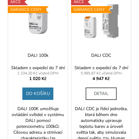
AKCE
AKCE
GARANCE CENY
GARANCE CENY
DALI 100k
DALI CDC
Skladem s expedicí do 7 dní
Skladem s expedicí do 7 dní
1 234,20 Kč včetně DPH
5 985,87 Kč včetně DPH
1 020 Kč
4 947 Kč
DO KOŠÍKU
DETAIL
DALI 100K umožňuje
DALI CDC je řídicí jednotka,
ovládání svítidel v systému
která během dne
DALI pomocí
automaticky upravuje
potenciometru 100kΩ.
teplotu barev a úroveň
Cílovou adresu a stmívací
světla tak, aby simulovala
charakteristiku lze
denní světlo, tzv. Human