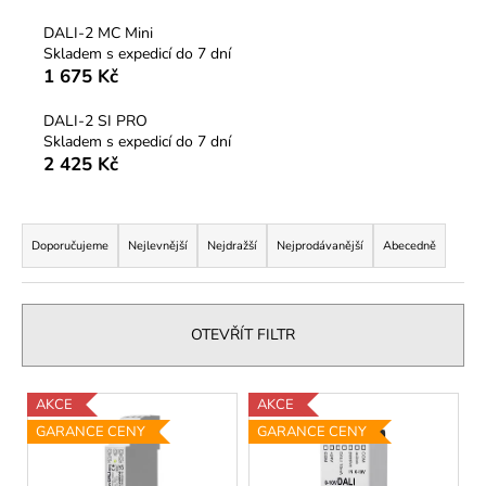
a
DALI-2 MC Mini
j
Skladem s expedicí do 7 dní
1 675 Kč
í
t
DALI-2 SI PRO
?
Skladem s expedicí do 7 dní
2 425 Kč
Ř
a
Doporučujeme
Nejlevnější
Nejdražší
Nejprodávanější
Abecedně
HLEDAT
z
e
n
OTEVŘÍT FILTR
D
í
o
p
p
V
AKCE
AKCE
r
o
ý
GARANCE CENY
GARANCE CENY
r
o
p
u
d
i