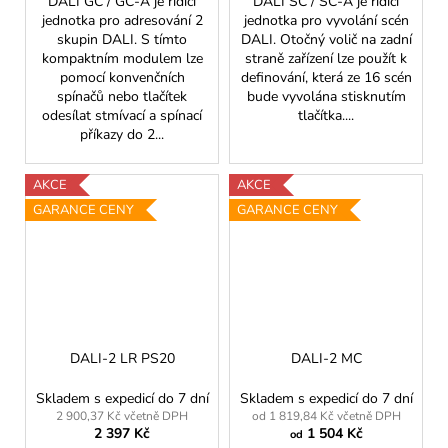
DALI GC / GC-A je řídicí
DALI SC / SC-A je řídicí
jednotka pro adresování 2
jednotka pro vyvolání scén
skupin DALI. S tímto
DALI. Otočný volič na zadní
kompaktním modulem lze
straně zařízení lze použít k
pomocí konvenčních
definování, která ze 16 scén
spínačů nebo tlačítek
bude vyvolána stisknutím
odesílat stmívací a spínací
tlačítka....
příkazy do 2...
AKCE
AKCE
GARANCE CENY
GARANCE CENY
DALI-2 LR PS20
DALI-2 MC
Skladem s expedicí do 7 dní
Skladem s expedicí do 7 dní
2 900,37 Kč včetně DPH
od 1 819,84 Kč včetně DPH
2 397 Kč
1 504 Kč
od