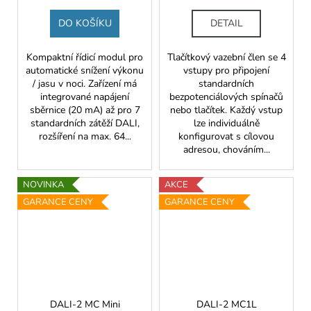
DO KOŠÍKU
DETAIL
Kompaktní řídicí modul pro
Tlačítkový vazební člen se 4
automatické snížení výkonu
vstupy pro připojení
/ jasu v noci. Zařízení má
standardních
integrované napájení
bezpotenciálových spínačů
sběrnice (20 mA) až pro 7
nebo tlačítek. Každý vstup
standardních zátěží DALI,
lze individuálně
rozšíření na max. 64...
konfigurovat s cílovou
adresou, chováním...
NOVINKA
AKCE
GARANCE CENY
GARANCE CENY
DALI-2 MC Mini
DALI-2 MC1L