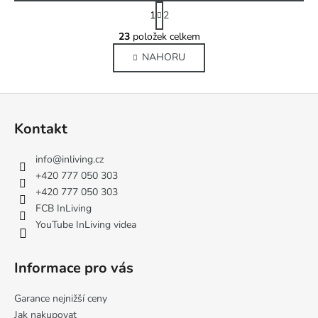
S
1
2
t
O
r
23
položek celkem
v
á
NAHORU
l
n
k
á
o
d
Z
v
a
á
á
c
Kontakt
n
p
í
í
p
a
info
@
inliving.cz
r
t
+420 777 050 303
v
í
+420 777 050 303
k
FCB InLiving
y
YouTube InLiving videa
v
ý
p
Informace pro vás
i
s
Garance nejnižší ceny
u
Jak nakupovat