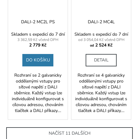
DALI-2 MC2L PS
DALI-2 MC4L
Skladem s expedicí do 7 dní
Skladem s expedicí do 7 dní
3 362,59 Kč včetně DPH
od 3 054,04 Kč včetně DPH
2 779 Kč
2 524 Kč
od
DO KOŠÍKU
DETAIL
Rozhraní se 2 galvanicky
Rozhraní se 4 galvanicky
oddělenými vstupy pro
oddělenými vstupy pro
síťové napětí z DALI
síťové napětí z DALI
sběrnice. Každý vstup lze
sběrnice. Každý vstup lze
individuálně konfigurovat s
individuálně konfigurovat s
cílovou adresou, chováním
cílovou adresou, chováním
tlačítek a DALI příkazy....
tlačítek a DALI příkazy....
NAČÍST 11 DALŠÍCH