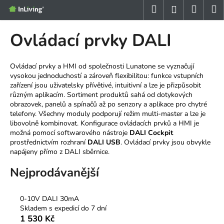
K
Přejít
Hledat
Nákup
M
Přihlášení
na
o
obsah
Zpět
Zpět
košík
š
Ovládací prvky DALI
í
C
k
o
Ovládací prvky a HMI od společnosti Lunatone se vyznačují
vysokou jednoduchostí a zároveň flexibilitou: funkce vstupních
p
zařízení jsou uživatelsky přívětivé, intuitivní a lze je přizpůsobit
o
různým aplikacím. Sortiment produktů sahá od dotykových
t
obrazovek, panelů a spínačů až po senzory a aplikace pro chytré
telefony. Všechny moduly podporují režim multi-master a lze je
ř
libovolně kombinovat. Konfigurace ovládacích prvků a HMI je
e
možná pomocí softwarového nástroje
DALI Cockpit
prostřednictvím rozhraní
DALI USB
. Ovládací prvky jsou obvykle
b
napájeny přímo z DALI sběrnice.
u
j
Nejprodávanější
e
t
0-10V DALI 30mA
e
Skladem s expedicí do 7 dní
1 530 Kč
n