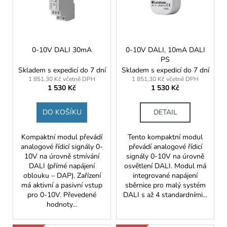
č
u
s
u
k
j
p
t
e
r
m
ů
o
0-10V DALI 30mA
0-10V DALI, 10mA DALI
e
PS
d
Skladem s expedicí do 7 dní
Skladem s expedicí do 7 dní
u
1 851,30 Kč včetně DPH
1 851,30 Kč včetně DPH
1 530 Kč
1 530 Kč
k
t
DO KOŠÍKU
DETAIL
ů
Kompaktní modul převádí
Tento kompaktní modul
analogové řídicí signály 0-
převádí analogové řídicí
10V na úrovně stmívání
signály 0-10V na úrovně
DALI (přímé napájení
osvětlení DALI. Modul má
oblouku – DAP). Zařízení
integrované napájení
má aktivní a pasivní vstup
sběrnice pro malý systém
pro 0-10V. Převedené
DALI s až 4 standardními...
hodnoty...