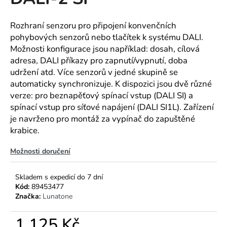
je
a
0,0
z
j
Rozhraní senzoru pro připojení konvenčních
5
pohybových senzorů nebo tlačítek k systému DALI.
í
hvězdiček.
Možnosti konfigurace jsou například: dosah, cílová
t
adresa, DALI příkazy pro zapnutí/vypnutí, doba
?
udržení atd. Více senzorů v jedné skupině se
automaticky synchronizuje. K dispozici jsou dvě různé
verze: pro beznapěťový spínací vstup (DALI SI) a
spínací vstup pro síťové napájení (DALI SI1L). Zařízení
HLEDAT
je navrženo pro montáž za vypínač do zapuštěné
krabice.
Možnosti doručení
D
o
Skladem s expedicí do 7 dní
p
Kód:
89453477
o
Značka:
Lunatone
r
u
1 125 Kč