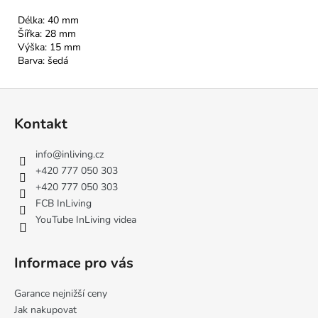
Délka: 40 mm
Šířka: 28 mm
Výška: 15 mm
Barva: šedá
Z
á
Kontakt
p
a
info
@
inliving.cz
t
+420 777 050 303
í
+420 777 050 303
FCB InLiving
YouTube InLiving videa
Informace pro vás
Garance nejnižší ceny
Jak nakupovat