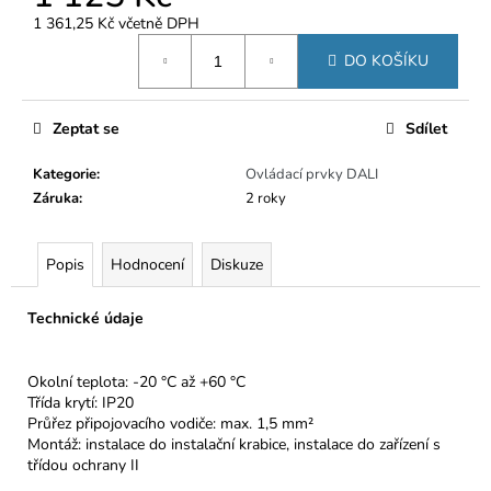
č
u
1 361,25 Kč včetně DPH
Měrná
j
DO KOŠÍKU
cena:
e
m
e
Zeptat se
Sdílet
Kategorie
:
Ovládací prvky DALI
Záruka
:
2 roky
Popis
Hodnocení
Diskuze
Technické údaje
Okolní teplota: -20 °C až +60 °C
Třída krytí: IP20
Průřez připojovacího vodiče: max. 1,5 mm²
Montáž: instalace do instalační krabice, instalace do zařízení s
třídou ochrany II