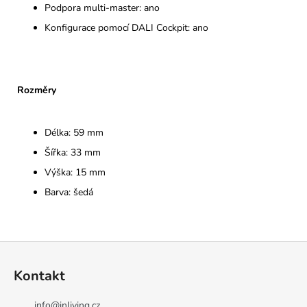
Podpora multi-master: ano
Konfigurace pomocí DALI Cockpit: ano
Rozměry
Délka: 59 mm
Šířka: 33 mm
Výška: 15 mm
Barva: šedá
Z
á
Kontakt
p
a
info
@
inliving.cz