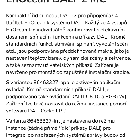
je
a
0,0
z
j
Kompaktní řídicí modul DALI-2 pro připojení až 4
5
tlačítek EnOcean k systému DALI. Každý ze 4 vstupů
í
hvězdiček.
EnOcean lze individuálně konfigurovat s efektivním
t
dosahem, spínacími funkcemi a příkazy DALI. Kromě
?
standardních funkcí, stmívání, spínání, vyvolání scén
atd., jsou podporována předdefinovaná makra, jako je
nastavení teploty barev, dynamické scény a sekvence,
a také seznamy uživatelských příkazů. Zařízení je
HLEDAT
navrženo pro montáž do zapuštěné instalační krabice.
S variantou 86463327-app je aktivován aplikační
ovladač. Kromě standardních příkazů DALI je
podporováno také ovládání DALI DT8 TC a RGB (W).
D
Zařízení lze také nastavit do režimu instance pomocí
o
softwaru DALI Cockpit PC.
p
o
Varianta 86463327-int je nastavena do režimu
r
instance (žádné přímé řídicí příkazy DALI) pro
u
integraci do nadřazených systémů správy budov od