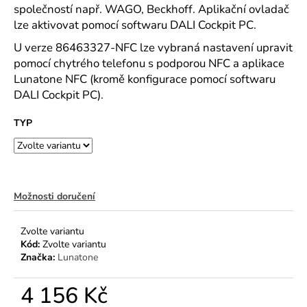
č
společností např. WAGO, Beckhoff. Aplikační ovladač
u
lze aktivovat pomocí softwaru DALI Cockpit PC.
j
e
U verze 86463327-NFC lze vybraná nastavení upravit
m
pomocí chytrého telefonu s podporou NFC a aplikace
e
Lunatone NFC (kromě konfigurace pomocí softwaru
DALI Cockpit PC).
TYP
Možnosti doručení
Zvolte variantu
Kód:
Zvolte variantu
Značka:
Lunatone
4 156 Kč