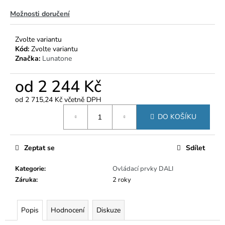
č
u
Možnosti doručení
j
e
Zvolte variantu
m
Kód:
Zvolte variantu
e
Značka:
Lunatone
od
2 244 Kč
od
2 715,24 Kč
včetně DPH
Měrná
DO KOŠÍKU
cena:
Zeptat se
Sdílet
Kategorie
:
Ovládací prvky DALI
Záruka
:
2 roky
Popis
Hodnocení
Diskuze