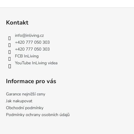
Z
á
Kontakt
p
a
info
@
inliving.cz
t
+420 777 050 303
í
+420 777 050 303
FCB InLiving
YouTube InLiving videa
Informace pro vás
Garance nejnižší ceny
Jak nakupovat
Obchodní podmínky
Podmínky ochrany osobních údajů