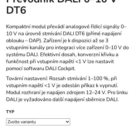
je
a
DT6
0,0
z
j
5
í
hvězdiček.
Kompaktní modul převádí analogové řídicí signály 0–
t
10 V na úrovně stmívání DALI DT6 (přímé napájení
?
oblouku – DAP). Zařízení je k dispozici až se 3
vstupními kanály pro integraci více zařízení 0–10 V do
systému DALI. Efektivní dosah, konverzní křivku a
funkčnost při vstupním napětí <1 V lze nastavit
pomocí softwaru DALI Cockpit.
HLEDAT
Tovární nastavení: Rozsah stmívání 1–100 %, při
vstupním napětí <1 V je odeslán příkaz k vypnutí.
Modul rozhraní je napájen zdrojem 12–24 V. Pro linku
D
DALI je vyžadováno další napájení sběrnice DALI.
o
p
TYP
o
r
u