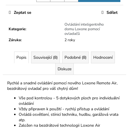
č
u
j
Zeptat se
Sdílet
e
Ovládání inteligentního
m
Kategorie
:
domu Loxone pomocí
e
ovladačů
Záruka
:
2 roky
Popis
Související (8)
Podobné (8)
Hodnocení
Diskuze
Rychlé a snadné ovládání pomocí nového Loxone Remote Air
,
bezdrátový ovladač pro váš chytrý dům!
Vše pod kontrolou - 5 dotykových ploch pro individuální
ovládání
Vždy připraven k použití - rychlý přístup a ovládání
Ovládá osvětlení, stínicí techniku, hudbu, garážová vrata
atp.
Založen na bezdrátové technologii Loxone Air