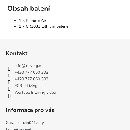
Obsah balení
1 × Remote Air
1 × CR2032 Lithium baterie
Z
á
Kontakt
p
a
info
@
inliving.cz
t
+420 777 050 303
í
+420 777 050 303
FCB InLiving
YouTube InLiving videa
Informace pro vás
Garance nejnižší ceny
Jak nakupovat