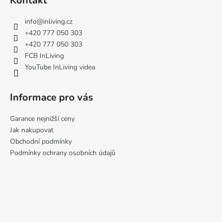
Kontakt
p
a
info
@
inliving.cz
t
+420 777 050 303
í
+420 777 050 303
FCB InLiving
YouTube InLiving videa
Informace pro vás
Garance nejnižší ceny
Jak nakupovat
Obchodní podmínky
Podmínky ochrany osobních údajů