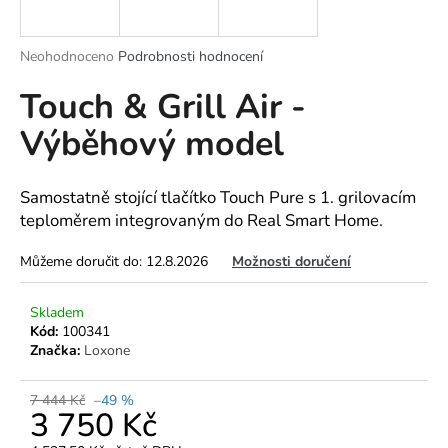
a
j
Průměrné
Neohodnoceno
Podrobnosti hodnocení
í
hodnocení
Touch & Grill Air -
produktu
t
je
?
Výběhový model
0,0
z
5
hvězdiček.
Samostatně stojící tlačítko Touch Pure s 1. grilovacím
teploměrem integrovaným do Real Smart Home.
HLEDAT
Můžeme doručit do:
12.8.2026
Možnosti doručení
Skladem
D
Kód:
100341
o
Značka:
Loxone
p
o
7 444 Kč
–49 %
r
3 750 Kč
u