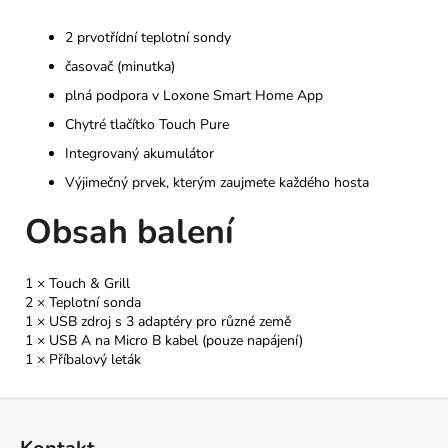
2 prvotřídní teplotní sondy
časovač (minutka)
plná podpora v Loxone Smart Home App
Chytré tlačítko Touch Pure
Integrovaný akumulátor
Výjimečný prvek, kterým zaujmete každého hosta
Obsah balení
1 × Touch & Grill
2 × Teplotní sonda
1 × USB zdroj s 3 adaptéry pro různé země
1 × USB A na Micro B kabel (pouze napájení)
1 × Příbalový leták
Z
á