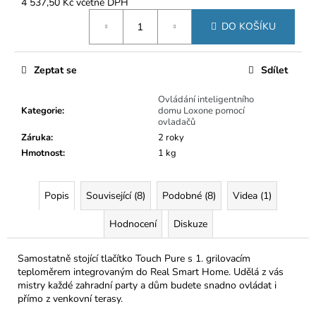
č
4 537,50 Kč včetně DPH
u
Měrná
DO KOŠÍKU
cena:
j
e
m
Zeptat se
Sdílet
e
Ovládání inteligentního
Kategorie
:
domu Loxone pomocí
ovladačů
Záruka
:
2 roky
Hmotnost
:
1 kg
Popis
Související (8)
Podobné (8)
Videa (1)
Hodnocení
Diskuze
Samostatně stojící tlačítko Touch Pure s 1. grilovacím
teploměrem integrovaným do Real Smart Home. Udělá z vás
mistry každé zahradní party a dům budete snadno ovládat i
přímo z venkovní terasy.