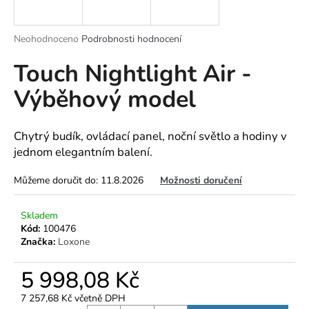
a
j
Průměrné
Neohodnoceno
Podrobnosti hodnocení
í
hodnocení
Touch Nightlight Air -
produktu
t
je
?
Výběhový model
0,0
z
5
hvězdiček.
Chytrý budík, ovládací panel, noční světlo a hodiny v
jednom elegantním balení.
HLEDAT
Můžeme doručit do:
11.8.2026
Možnosti doručení
Skladem
D
Kód:
100476
o
Značka:
Loxone
p
o
5 998,08 Kč
r
u
7 257,68 Kč včetně DPH