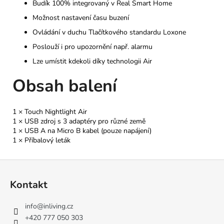
Budík 100% integrovaný v Real Smart Home
Možnost nastavení času buzení
Ovládání v duchu Tlačítkového standardu Loxone
Poslouží i pro upozornění např. alarmu
Lze umístit kdekoli díky technologii Air
Obsah balení
1 × Touch Nightlight Air
1 × USB zdroj s 3 adaptéry pro různé země
1 × USB A na Micro B kabel (pouze napájení)
1 × Příbalový leták
Z
á
Kontakt
p
a
info
@
inliving.cz
t
+420 777 050 303