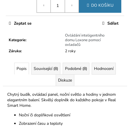
č
Měrná
DO KOŠÍKU
u
cena:
j
e
Zeptat se
Sdílet
m
e
Ovládání inteligentního
Kategorie
:
domu Loxone pomocí
ovladačů
Záruka
:
2 roky
Popis
Související (8)
Podobné (8)
Hodnocení
Diskuze
Chytrý budík, ovládací panel, noční světlo a hodiny v jednom
elegantním balení. Skvělý doplněk do každého pokoje v Real
Smart Home.
Noční či doplňkové osvětlení
Zobrazení času a teploty