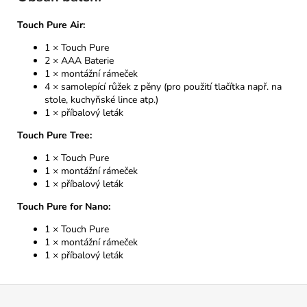
Touch Pure Air:
1 × Touch Pure
2 × AAA Baterie
1 × montážní rámeček
4 × samolepící růžek z pěny (pro použití tlačítka např. na
stole, kuchyňské lince atp.)
1 × příbalový leták
Touch Pure Tree:
1 × Touch Pure
1 × montážní rámeček
1 × příbalový leták
Touch Pure for Nano:
1 × Touch Pure
1 × montážní rámeček
1 × příbalový leták
Z