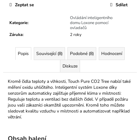
Zeptat se
Sdílet
Ovládání inteligentního
Kategorie
:
domu Loxone pomocí
ovladačů
Záruka
:
2 roky
Popis
Související (8)
Podobné (8)
Hodnocení
Diskuze
Kromě čidla teploty a vlhkosti, Touch Pure CO2 Tree nabízí také
měření oxidu uhličitého. Inteligentní systém Loxone díky
senzorům automaticky zajišťuje příjemné klima v místnosti:
Reguluje teplotu a ventilaci bez dalších čidel. V případě požáru
jsou vaši zákazníci okamžitě upozorněni. Kromě toho můžete
sledovat kvalitu vzduchu v místnosti a automatizovat například
větrání.
Obsah balení