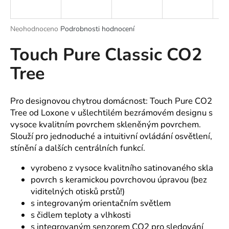
a
j
Průměrné
Neohodnoceno
Podrobnosti hodnocení
í
hodnocení
Touch Pure Classic CO2
produktu
t
je
?
Tree
0,0
z
5
hvězdiček.
Pro designovou chytrou domácnost: Touch Pure CO2
Tree od Loxone v ušlechtilém bezrámovém designu s
HLEDAT
vysoce kvalitním povrchem skleněným povrchem.
Slouží pro jednoduché a intuitivní ovládání osvětlení,
stínění a dalších centrálních funkcí.
D
vyrobeno z vysoce kvalitního satinovaného skla
o
povrch s keramickou povrchovou úpravou (bez
p
viditelných otisků prstů!)
o
s integrovaným orientačním světlem
r
s čidlem teploty a vlhkosti
u
s integrovaným senzorem CO2 pro sledování