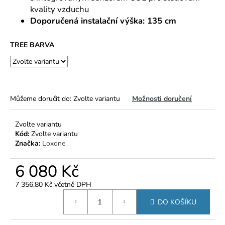
č
kvality vzduchu
u
Doporučená instalační výška: 135 cm
j
e
m
TREE BARVA
e
Můžeme doručit do:
Zvolte variantu
Možnosti doručení
Zvolte variantu
Kód:
Zvolte variantu
Značka:
Loxone
6 080 Kč
7 356,80 Kč včetně DPH
Měrná
DO KOŠÍKU
cena: