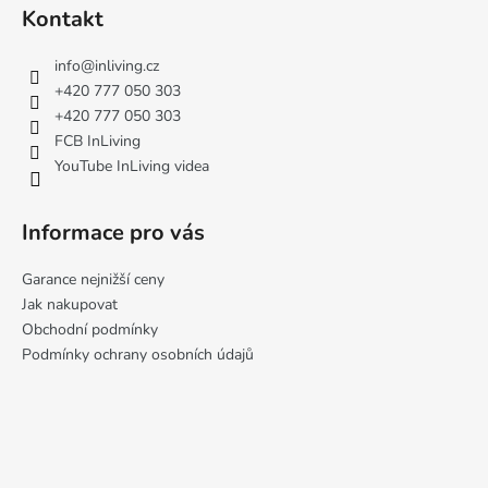
á
Kontakt
p
a
info
@
inliving.cz
t
+420 777 050 303
í
+420 777 050 303
FCB InLiving
YouTube InLiving videa
Informace pro vás
Garance nejnižší ceny
Jak nakupovat
Obchodní podmínky
Podmínky ochrany osobních údajů