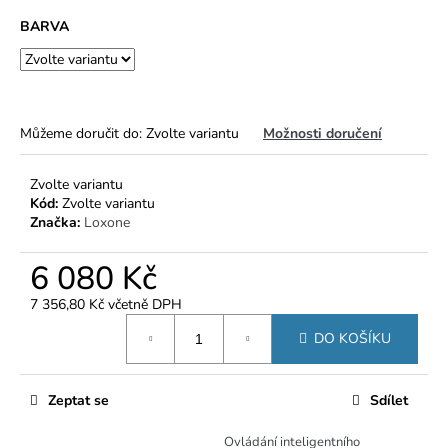
č
u
BARVA
j
e
m
e
Můžeme doručit do:
Zvolte variantu
Možnosti doručení
Zvolte variantu
Kód:
Zvolte variantu
Značka:
Loxone
6 080 Kč
7 356,80 Kč včetně DPH
Měrná
DO KOŠÍKU
cena:
Zeptat se
Sdílet
Ovládání inteligentního