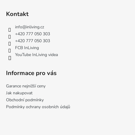
Z
á
Kontakt
p
a
info
@
inliving.cz
t
+420 777 050 303
í
+420 777 050 303
FCB InLiving
YouTube InLiving videa
Informace pro vás
Garance nejnižší ceny
Jak nakupovat
Obchodní podmínky
Podmínky ochrany osobních údajů