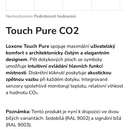
a
j
Průměrné
Neohodnoceno
Podrobnosti hodnocení
í
hodnocení
Touch Pure CO2
produktu
t
je
?
0,0
z
Loxone Touch Pure
spojuje maximální
uživatelský
5
komfort s architektonicky čistým a elegantním
hvězdiček.
designem
. Pět dotykových ploch se symboly
umožňuje
intuitivní ovládání hlavních funkcí
HLEDAT
místnosti
. Diskrétní kliknutí poskytuje
akustickou
zpětnou vazbu
při každém dotyku. Integrované
senzory spolehlivě monitorují teplotu, relativní vlhkost
D
a hodnotu CO₂.
o
p
o
Poznámka:
Tento produkt je nyní k dispozici ve dvou
r
bílých variantách: šedobílá (RAL 9002) a signální bílá
u
(RAL 9003).