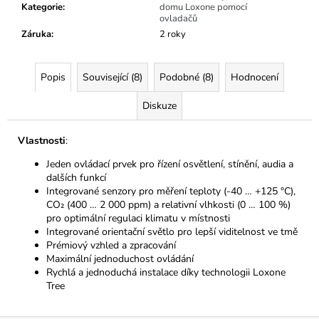
Kategorie
:
domu Loxone pomocí
ovladačů
Záruka
:
2 roky
Popis
Související (8)
Podobné (8)
Hodnocení
Diskuze
Vlastnosti
:
Jeden ovládací prvek pro řízení osvětlení, stínění, audia a
dalších funkcí
Integrované senzory pro měření teploty (-40 … +125 °C),
CO₂ (400 … 2 000 ppm) a relativní vlhkosti (0 … 100 %)
pro optimální regulaci klimatu v místnosti
Integrované orientační světlo pro lepší viditelnost ve tmě
Prémiový vzhled a zpracování
Maximální jednoduchost ovládání
Rychlá a jednoduchá instalace díky technologii Loxone
Tree