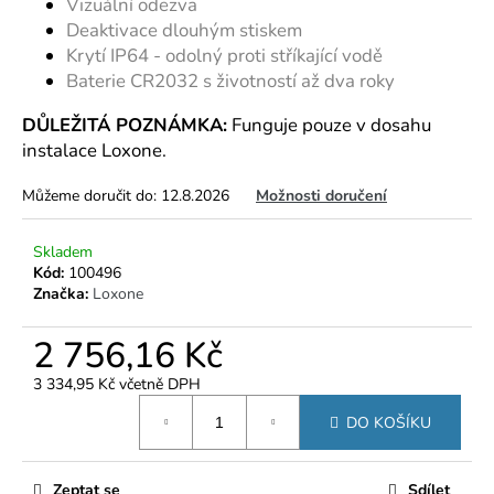
č
Vizuální odezva
u
Deaktivace dlouhým stiskem
j
Krytí IP64 - odolný proti stříkající vodě
e
Baterie CR2032 s životností až dva roky
m
e
DŮLEŽITÁ POZNÁMKA:
Funguje pouze v dosahu
instalace Loxone.
Můžeme doručit do:
12.8.2026
Možnosti doručení
Skladem
Kód:
100496
Značka:
Loxone
2 756,16 Kč
3 334,95 Kč včetně DPH
Měrná
DO KOŠÍKU
cena:
Zeptat se
Sdílet