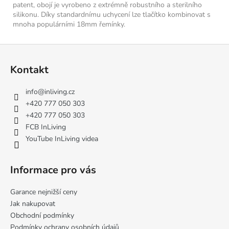
patent, obojí je vyrobeno z extrémně robustního a sterilního
silikonu. Díky standardnímu uchycení lze tlačítko kombinovat s
mnoha populárními 18mm řemínky.
Z
á
Kontakt
p
a
info
@
inliving.cz
t
+420 777 050 303
í
+420 777 050 303
FCB InLiving
YouTube InLiving videa
Informace pro vás
Garance nejnižší ceny
Jak nakupovat
Obchodní podmínky
Podmínky ochrany osobních údajů