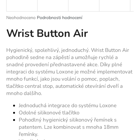
a
j
Průměrné
Neohodnoceno
Podrobnosti hodnocení
í
hodnocení
Wrist Button Air
produktu
t
je
?
0,0
z
Hygienický, spolehlivý, jednoduchý. Wrist Button Air
5
pohodlně sedne na zápěstí a umožňuje rychlé a
hvězdiček.
snadné provedení přednastavené akce. Díky plné
integraci do systému Loxone je možné implementovat
HLEDAT
mnoho funkcí, jako jsou volání o pomoc, poplach,
tlačítko central stop, automatické otevírání dveří a
mnoho dalšího.
D
Jednoduchá integrace do systému Loxone
o
p
Odolné silikonové tlačítko
o
Pohodlný hygienický silikonový řemínek s
r
patentem. Lze kombinovat s mnoha 18mm
u
řemínky.