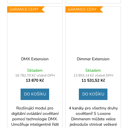
GARANCE CENY
GARANCE CENY
DMX Extension
Dimmer Extension
Skladem
Skladem
16 782,70 Kč včetně DPH
13 953,14 Kč včetně DPH
13 870 Kč
11 531,52 Kč
DO KOŠÍKU
DO KOŠÍKU
Rozširující modul pro
4 kanály pro všechny druhy
digitální ovládání osvětlení
osvětlení! S Loxone
pomocí technologie DMX.
Dimmerem můžete velice
Umožňuje inteligentně řídit
jednoduše stmívat veškeré