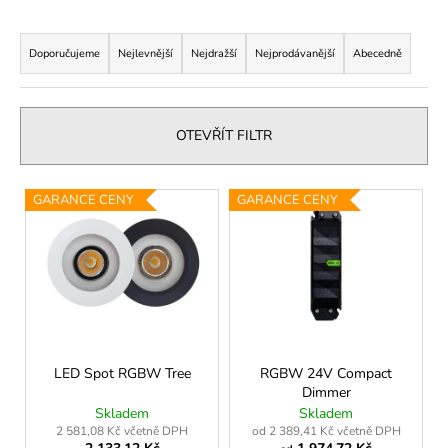
a
Ř
j
a
Doporučujeme
Nejlevnější
Nejdražší
Nejprodávanější
Abecedně
í
z
t
e
?
n
OTEVŘÍT FILTR
í
p
V
GARANCE CENY
GARANCE CENY
r
ý
HLEDAT
o
p
d
i
u
s
k
D
p
o
t
r
p
ů
o
LED Spot RGBW Tree
RGBW 24V Compact
o
Dimmer
d
r
Skladem
Skladem
u
u
2 581,08 Kč včetně DPH
od 2 389,41 Kč včetně DPH