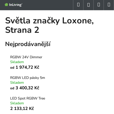
K
Přejít
Hledat
Nákup
M
Přihlášení
na
o
obsah
Zpět
Zpět
košík
š
Světla značky Loxone
,
í
C
Strana 2
k
o
p
Nejprodávanější
o
t
RGBW 24V Dimmer
ř
Skladem
e
1 974,72 Kč
od
b
RGBW LED pásky 5m
u
Skladem
j
3 400,32 Kč
od
e
LED Spot RGBW Tree
t
Skladem
e
2 133,12 Kč
n