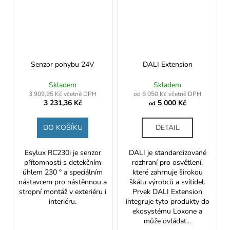
Senzor pohybu 24V
DALI Extension
Skladem
Skladem
3 909,95 Kč včetně DPH
od 6 050 Kč včetně DPH
3 231,36 Kč
5 000 Kč
od
DO KOŠÍKU
DETAIL
Esylux RC230i je senzor
DALI je standardizované
přítomnosti s detekčním
rozhraní pro osvětlení,
úhlem 230 ° a speciálním
které zahrnuje širokou
nástavcem pro nástěnnou a
škálu výrobců a svítidel.
stropní montáž v exteriéru i
Prvek DALI Extension
interiéru.
integruje tyto produkty do
ekosystému Loxone a
může ovládat...