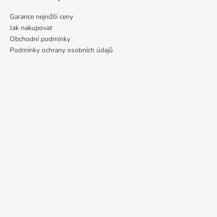
p
i
Garance nejnižší ceny
s
Jak nakupovat
u
Obchodní podmínky
Podmínky ochrany osobních údajů