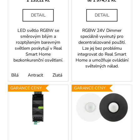
č
2 133,12 Kč
1 974,72 Kč
k
od
u
t
j
DETAIL
DETAIL
ů
e
m
LED světlo RGBW se
RGBW 24V Dimmer
e
směrovým bílým a
speciálně vyvinutý pro
rozptýleným barevným
decentralizované použití.
světlem poskytují v Real
Lze jej bez problému
Smart Home
integrovat do Real Smart
bezkonkurenční osvětlení.
Home a umožňuje ovládání
světelných nálad.
Bílá
Antracit
Zlatá
GARANCE CENY
GARANCE CENY