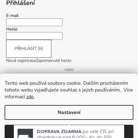
Přihlášení
E-mail
Heslo
PŘIHLÁSIT SE
Nová registrace
Zapomenuté heslo
nebo
Tento web používá soubory cookie. Dalším procházením
Přihlásit se přes Google
tohoto webu vyjadřujete souhlas s jejich používáním.. Více
informací
zde
.
Přihlásit se přes Seznam
Nastavení
Vytvořil Shoptet
DOPRAVA ZDARMA
po celé ČR, při
Copyright 2026
InLiving.CZ
. Všechna práva vyhrazena.
Upravit
objednávce nad 8.000,- Kč, do PPL
Odmítnout
Souhlasím
nastavení cookies
parcel shopu již od 5.000,- Kč.