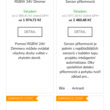
RGBW 24V Dimmer
Senzor přítomnosti
Skladem
Skladem
od 2 389,41 Kč včetně DPH
od 2 977,18 Kč včetně DPH
1 974,72 Kč
2 460,48 Kč
od
od
DETAIL
DETAIL
Pomocí RGBW 24V
Senzor přítomnosti je
Dimmeru můžete ovládat
jedním z nejdůležitějších
všechny druhy světel v
senzorů v každém typu
chytrém domě.
projektu inteligentní
automatizace. Díky
spolehlivé detekci
přítomnosti a pohybu tvoří
základ pro...
Bílá
Antracit
GARANCE CENY
GARANCE CENY