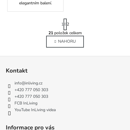
elegantním balení.
S
1
2
t
r
21
položek celkem
O
á
v
NAHORU
n
l
k
o
á
Z
v
d
á
á
a
Kontakt
n
c
p
í
í
a
info
@
inliving.cz
p
t
+420 777 050 303
r
í
+420 777 050 303
v
FCB InLiving
k
YouTube InLiving videa
y
v
ý
Informace pro vás