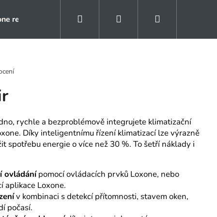
Hledat
Přihlášení
Nákupní
one rezidence
Kontakty
Naše reference
košík
ocení
ir
dno, rychle a bezproblémově integrujete klimatizační
xone. Díky inteligentnímu řízení klimatizací lze výrazně
it spotřebu energie o více než 30 %. To šetří náklady i
í ovládání
pomocí ovládacích prvků Loxone, nebo
í aplikace Loxone.
zení
v kombinaci s detekcí přítomnosti, stavem oken,
í počasí.