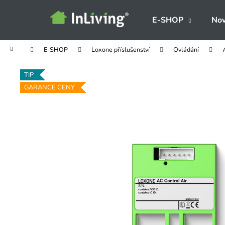
K
Přejít
na
o
E-SHOP
Nov
obsah
Zpět
Zpět
š
do
do
í
Domů
E-SHOP
Loxone příslušenství
Ovládání
obchodu
obchodu
k
TIP
GARANCE CENY