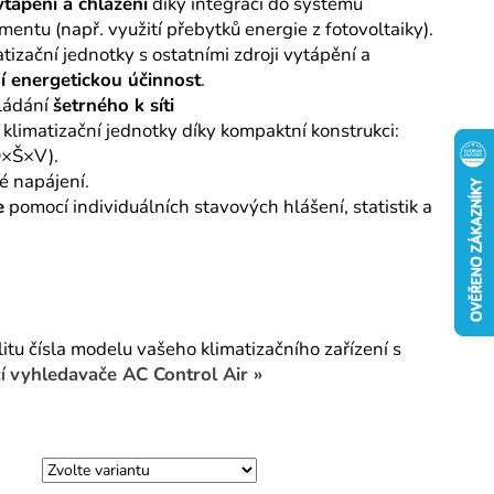
tápění a chlazení
díky integraci do systému
ntu (např. využití přebytků energie z fotovoltaiky).
tizační jednotky s ostatními zdroji vytápění a
í energetickou účinnost
.
ládání
šetrného k síti
 klimatizační jednotky díky kompaktní konstrukci:
D×Š×V).
é napájení.
e
pomocí individuálních stavových hlášení, statistik a
tu čísla modelu vašeho klimatizačního zařízení s
cí
vyhledavače AC Control Air »