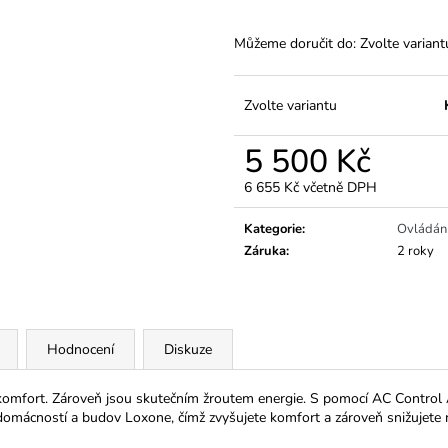
Můžeme doručit do:
Zvolte variant
Zvolte variantu
5 500 Kč
6 655 Kč včetně DPH
Měrná
cena:
Kategorie
:
Ovládání
Záruka
:
2 roky
Hodnocení
Diskuze
komfort. Zároveň jsou skutečním žroutem energie. S pomocí AC Control Ai
e domácností a budov Loxone, čímž zvyšujete komfort a zároveň snižujete 