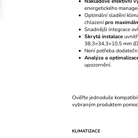
Nákladově efektivní vy
energetického manageme
Optimální sladění klima
chlazení
pro maximáln
Snadnější integrace ov
Skrytá instalace
uvnitř
38,3×34,3×10,5 mm (
Není potřeba dodatečn
Analýza a optimalizac
upozornění.
Ověřte jednoduše kompatibili
vybraným produktem pomo
KLIMATIZACE