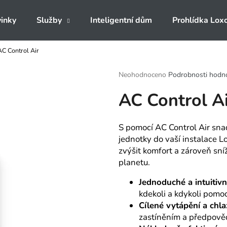
inky
Služby
Inteligentní dům
Prohlídka Lox
AC Control Air
Co potřebujete najít?
Průměrné
Neohodnoceno
Podrobnosti hodn
hodnocení
AC Control A
produktu
HLEDAT
je
0,0
z
S pomocí AC Control Air sna
5
Doporučujeme
jednotky do vaší instalace Lo
hvězdiček.
zvýšit komfort a zároveň sníž
planetu.
Jednoduché a intuitivn
kdekoli a kdykoli pomoc
Cílené vytápění a chla
zastíněním a předpověd