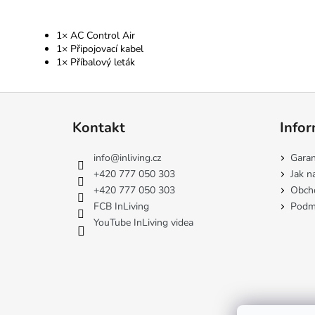
1× AC Control Air
1× Připojovací kabel
1× Příbalový leták
Z
á
Kontakt
Infor
p
a
info
@
inliving.cz
Garan
t
+420 777 050 303
Jak n
í
+420 777 050 303
Obch
FCB InLiving
Podmí
YouTube InLiving videa