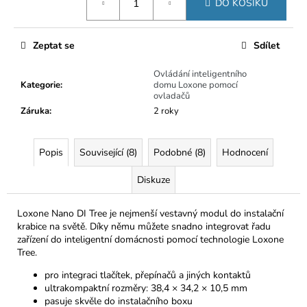
č
DO KOŠÍKU
cena:
u
j
e
Zeptat se
Sdílet
m
Ovládání inteligentního
e
Kategorie
:
domu Loxone pomocí
ovladačů
Záruka
:
2 roky
Popis
Související (8)
Podobné (8)
Hodnocení
Diskuze
Loxone Nano DI Tree je nejmenší vestavný modul do instalační
krabice na světě. Díky němu můžete snadno integrovat řadu
zařízení do inteligentní domácnosti pomocí technologie Loxone
Tree.
pro integraci tlačítek, přepínačů a jiných kontaktů
ultrakompaktní rozměry: 38,4 × 34,2 × 10,5 mm
pasuje skvěle do instalačního boxu