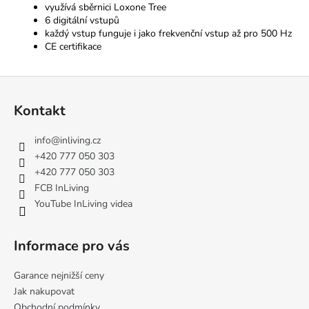
využívá sběrnici Loxone Tree
6 digitální vstupů
každý vstup funguje i jako frekvenční vstup až pro 500 Hz
CE certifikace
Z
á
Kontakt
p
a
info
@
inliving.cz
t
+420 777 050 303
í
+420 777 050 303
FCB InLiving
YouTube InLiving videa
Informace pro vás
Garance nejnižší ceny
Jak nakupovat
Obchodní podmínky