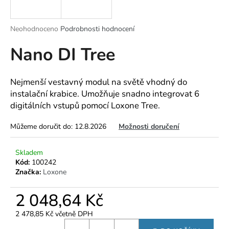
a
j
Průměrné
Neohodnoceno
Podrobnosti hodnocení
í
hodnocení
Nano DI Tree
produktu
t
je
?
0,0
z
Nejmenší vestavný modul na světě vhodný do
5
instalační krabice. Umožňuje snadno integrovat 6
hvězdiček.
digitálních vstupů pomocí Loxone Tree.
HLEDAT
Můžeme doručit do:
12.8.2026
Možnosti doručení
Skladem
D
Kód:
100242
Značka:
Loxone
o
p
2 048,64 Kč
o
r
2 478,85 Kč včetně DPH
u
Měrná