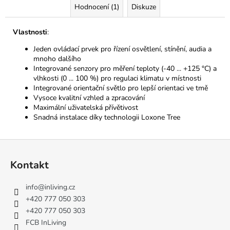
Hodnocení (1)
Diskuze
Vlastnosti
:
Jeden ovládací prvek pro řízení osvětlení, stínění, audia a
mnoho dalšího
Integrované senzory pro měření teploty (-40 ... +125 °C) a
vlhkosti (0 ... 100 %) pro regulaci klimatu v místnosti
Integrované orientační světlo pro lepší orientaci ve tmě
Vysoce kvalitní vzhled a zpracování
Maximální uživatelská přívětivost
Snadná instalace díky technologii Loxone Tree
Z
á
Kontakt
p
a
info
@
inliving.cz
t
+420 777 050 303
í
+420 777 050 303
FCB InLiving