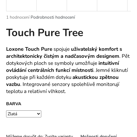
a
j
Průměrné
1 hodnocení
Podrobnosti hodnocení
í
hodnocení
Touch Pure Tree
produktu
t
je
?
5,0
z
Loxone Touch Pure
spojuje
uživatelský komfort s
5
architektonicky čistým a nadčasovým designem
. Pět
hvězdiček.
dotykových ploch se symboly umožňuje
intuitivní
ovládání centrálních funkcí místnosti
. Jemné kliknutí
HLEDAT
poskytuje při každém dotyku
akustickou zpětnou
vazbu
. Integrované senzory spolehlivě monitorují
teplotu a relativní vlhkost.
D
o
BARVA
p
o
r
u
Můžeme doručit do:
Zvolte variantu
Možnosti doručení