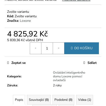
č
u
j
Zvolte variantu
e
Kód:
Zvolte variantu
m
Značka:
Loxone
e
4 825,92 Kč
5 839,36 Kč včetně DPH
Měrná
DO KOŠÍKU
cena:
Zeptat se
Sdílet
Ovládání inteligentního
Kategorie
:
domu Loxone pomocí
ovladačů
Záruka
:
2 roky
Popis
Související (8)
Podobné (8)
Videa (1)