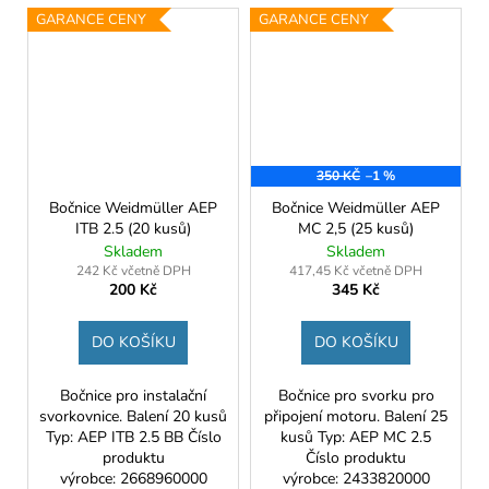
GARANCE CENY
GARANCE CENY
350 KČ
–1 %
Bočnice Weidmüller AEP
Bočnice Weidmüller AEP
ITB 2.5 (20 kusů)
MC 2,5 (25 kusů)
Skladem
Skladem
242 Kč včetně DPH
417,45 Kč včetně DPH
200 Kč
345 Kč
DO KOŠÍKU
DO KOŠÍKU
Bočnice pro instalační
Bočnice pro svorku pro
svorkovnice. Balení 20 kusů
připojení motoru. Balení 25
Typ: AEP ITB 2.5 BB Číslo
kusů Typ: AEP MC 2.5
produktu
Číslo produktu
výrobce: 2668960000
výrobce: 2433820000