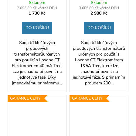
mm (3 ks.)
mm (3 ks.)
Skladem
Skladem
2 093,30 Kč včetně DPH
3 605,80 Kč včetně DPH
1 730 Kč
2 980 Kč
DO KOŠÍKU
DO KOŠÍKU
Sada tří klešťových
Sada tří klešťových
proudových
proudových transformátorů
transformátorůurčených
určených pro použití s
pro použití s Loxone CT
Loxone CT Elektroměrem
Elektroměrem 40 mA Tree.
1&5A Tree, které lze
Lze je snadno připevnit na
snadno připevnit na
jednotlivé fáze. Díky
jednotlivé fáze. S primárním
jmenovitému primárnímu...
proudem 200...
GARANCE CENY
GARANCE CENY