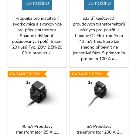
č
DO KOŠÍKU
DO KOŠÍKU
ů
u
j
Propojka pro instalační
ada tří klešťových
e
svorkovnice a svorkovnice
proudových transformátorů
m
pro připojení motoru.
určených pro použití s
e
Snadné odštípnutí
Loxone CT Elektroměrem
požadovaných pólů. Balení
40 mA Tree, které lze
20 kusů Typ: ZQV 2.5N/20
snadno připevnit na
Číslo produktu...
jednotlivé fáze. S primárním
proudem 100 A a...
GARANCE CENY
GARANCE CENY
40mA Proudový
5A Proudový
transformátor 25 A 10
transformátor 200 A 24