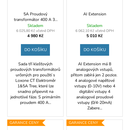
5A Proudový
AI Extension
transformátor 400 A 35
mm (3 ks.)
Skladem
Skladem
6 025,80 Kč včetně DPH
6 062,10 Kč včetně DPH
4 980 Kč
5 010 Kč
DO KOŠÍKU
DO KOŠÍKU
Sada tří klešťových
AI Extension má 8
proudových transformátorů
analogových vstupů,
určených pro použití s
přitom zabírá jen 2 pozice.
Loxone CT Elektroměr
4 analogové napěťové
1&5A Tree, které lze
vstupy (0-10V) nebo 4
snadno připevnit na
digitální vstupy 4
jednotlivé fáze. S primárním
analogové proudové
proudem 400 A...
vstupy (0/4-20mA)
Zabere...
GARANCE CENY
GARANCE CENY