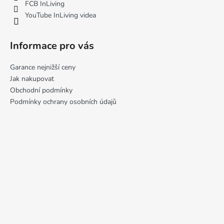
FCB InLiving
y
YouTube InLiving videa
v
ý
p
Informace pro vás
i
s
Garance nejnižší ceny
u
Jak nakupovat
Obchodní podmínky
Podmínky ochrany osobních údajů