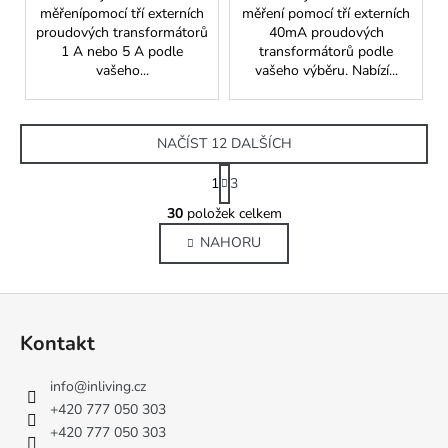
měřenípomocí tří externích
měření pomocí tří externích
proudových transformátorů
40mA proudových
1 A nebo 5 A podle
transformátorů podle
vašeho...
vašeho výběru. Nabízí...
NAČÍST 12 DALŠÍCH
S
1
3
t
O
r
30
položek celkem
v
á
NAHORU
l
n
k
á
o
d
Z
v
a
á
á
c
Kontakt
n
p
í
í
p
a
info
@
inliving.cz
r
t
+420 777 050 303
v
í
+420 777 050 303
k