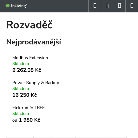
K
Přejít
Hledat
Nákup
M
Přihlášení
na
o
obsah
Zpět
Zpět
košík
š
Rozvaděč
í
C
k
Nejprodávanější
o
p
o
Modbus Extension
Skladem
t
6 262,08 Kč
ř
e
Power Supply & Backup
b
Skladem
16 250 Kč
u
j
Elektroměr TREE
e
Skladem
1 980 Kč
t
od
e
Ř
n