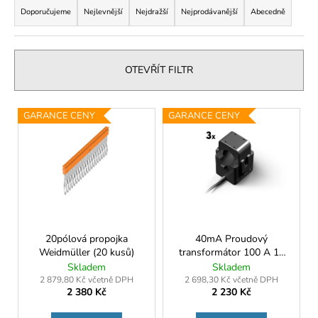
a
Doporučujeme
Nejlevnější
Nejdražší
Nejprodávanější
Abecedně
a
z
j
e
í
n
t
OTEVŘÍT FILTR
í
?
p
V
GARANCE CENY
GARANCE CENY
r
ý
o
p
d
i
HLEDAT
u
s
k
p
t
r
D
ů
o
20pólová propojka
40mA Proudový
o
Weidmüller (20 kusů)
transformátor 100 A 16
p
d
mm (3 ks.)
Skladem
Skladem
o
u
2 879,80 Kč včetně DPH
2 698,30 Kč včetně DPH
r
2 380 Kč
2 230 Kč
k
u
t