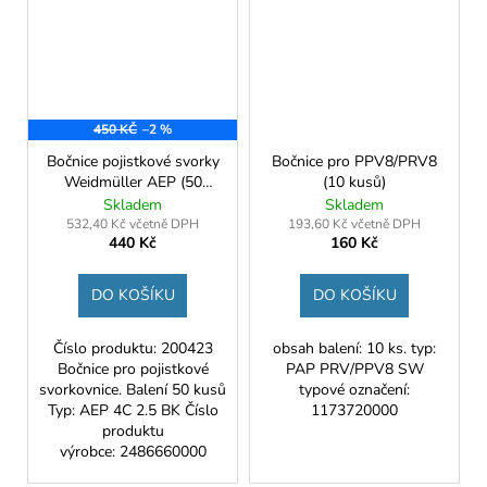
450 KČ
–2 %
Bočnice pojistkové svorky
Bočnice pro PPV8/PRV8
Weidmüller AEP (50
(10 kusů)
kusů)
Skladem
Skladem
532,40 Kč včetně DPH
193,60 Kč včetně DPH
440 Kč
160 Kč
DO KOŠÍKU
DO KOŠÍKU
Číslo produktu: 200423
obsah balení: 10 ks. typ:
Bočnice pro pojistkové
PAP PRV/PPV8 SW
svorkovnice. Balení 50 kusů
typové označení:
Typ: AEP 4C 2.5 BK Číslo
1173720000
produktu
výrobce: 2486660000