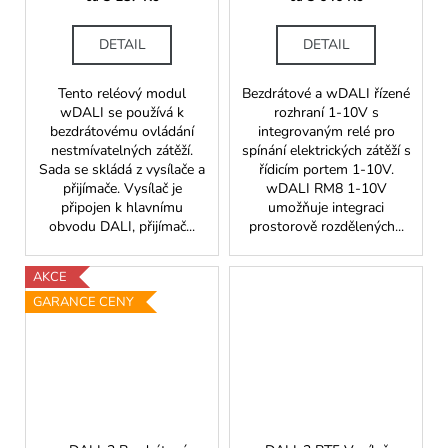
DETAIL
DETAIL
Tento reléový modul
Bezdrátové a wDALI řízené
wDALI se používá k
rozhraní 1-10V s
bezdrátovému ovládání
integrovaným relé pro
nestmívatelných zátěží.
spínání elektrických zátěží s
Sada se skládá z vysílače a
řídicím portem 1-10V.
přijímače. Vysílač je
wDALI RM8 1-10V
připojen k hlavnímu
umožňuje integraci
obvodu DALI, přijímač...
prostorově rozdělených...
AKCE
GARANCE CENY