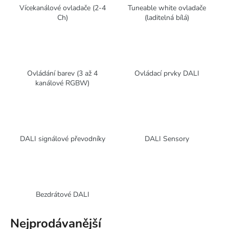
Vícekanálové ovladače (2-4
Tuneable white ovladače
a
Ch)
(laditelná bílá)
j
í
t
?
Ovládání barev (3 až 4
Ovládací prvky DALI
kanálové RGBW)
HLEDAT
DALI signálové převodníky
DALI Sensory
D
o
p
Bezdrátové DALI
o
r
u
Nejprodávanější