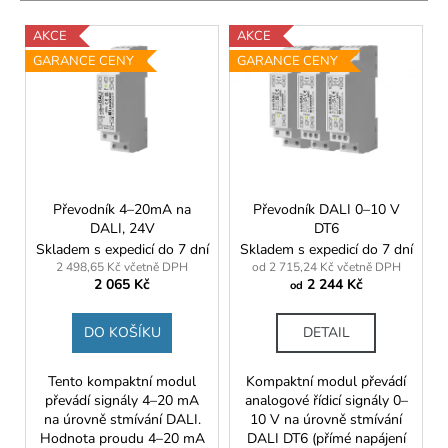
p
V
AKCE
AKCE
r
ý
GARANCE CENY
GARANCE CENY
o
p
d
i
u
s
k
p
t
r
ů
o
Převodník 4–20mA na
Převodník DALI 0–10 V
DALI, 24V
DT6
d
Skladem s expedicí do 7 dní
Skladem s expedicí do 7 dní
u
2 498,65 Kč včetně DPH
od 2 715,24 Kč včetně DPH
2 065 Kč
2 244 Kč
k
od
t
DO KOŠÍKU
DETAIL
ů
Tento kompaktní modul
Kompaktní modul převádí
převádí signály 4–20 mA
analogové řídicí signály 0–
na úrovně stmívání DALI.
10 V na úrovně stmívání
Hodnota proudu 4–20 mA
DALI DT6 (přímé napájení