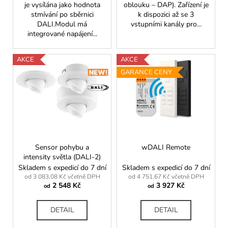
je vysílána jako hodnota
oblouku – DAP). Zařízení je
stmívání po sběrnici
k dispozici až se 3
DALI.Modul má
vstupními kanály pro...
integrované napájení...
AKCE
AKCE
GARANCE CENY
Sensor pohybu a
wDALI Remote
intensity světla (DALI-2)
Skladem s expedicí do 7 dní
Skladem s expedicí do 7 dní
od 3 083,08 Kč včetně DPH
od 4 751,67 Kč včetně DPH
2 548 Kč
3 927 Kč
od
od
DETAIL
DETAIL