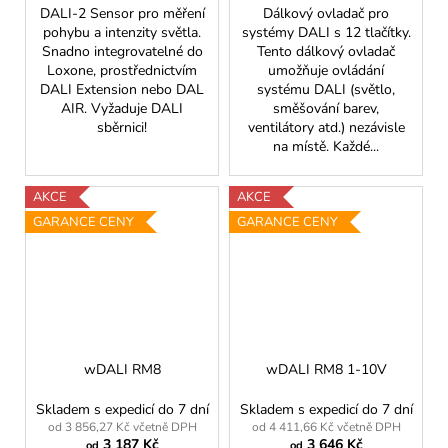
DALI-2 Sensor pro měření
Dálkový ovladač pro
pohybu a intenzity světla.
systémy DALI s 12 tlačítky.
Snadno integrovatelné do
Tento dálkový ovladač
Loxone, prostřednictvím
umožňuje ovládání
DALI Extension nebo DAL
systému DALI (světlo,
AIR. Vyžaduje DALI
směšování barev,
sběrnici!
ventilátory atd.) nezávisle
na místě. Každé...
AKCE
AKCE
GARANCE CENY
GARANCE CENY
wDALI RM8
wDALI RM8 1-10V
Skladem s expedicí do 7 dní
Skladem s expedicí do 7 dní
od 3 856,27 Kč včetně DPH
od 4 411,66 Kč včetně DPH
3 187 Kč
3 646 Kč
od
od