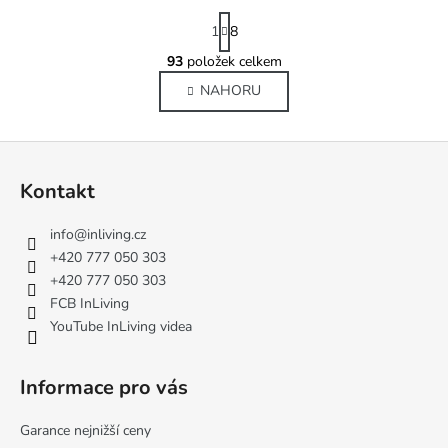
S
1
8
t
r
93
položek celkem
O
á
v
NAHORU
n
l
k
o
á
Z
v
d
á
á
a
Kontakt
n
c
p
í
í
a
info
@
inliving.cz
p
t
+420 777 050 303
r
í
+420 777 050 303
v
FCB InLiving
k
YouTube InLiving videa
y
v
ý
Informace pro vás
p
i
Garance nejnižší ceny
s