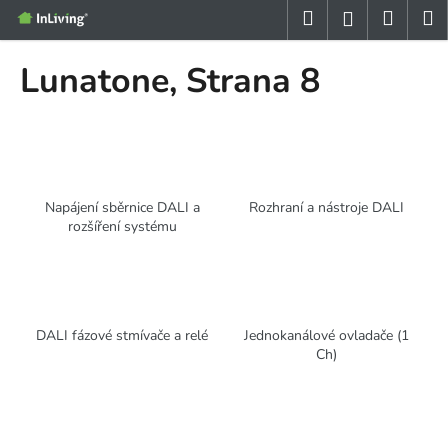
K
Přejít
Hledat
Nákup
M
Přihlášení
na
o
obsah
Zpět
Zpět
košík
š
Lunatone
, Strana 8
í
C
k
o
p
o
Napájení sběrnice DALI a
Rozhraní a nástroje DALI
t
rozšíření systému
ř
e
b
u
DALI fázové stmívače a relé
Jednokanálové ovladače (1
j
Ch)
e
t
e
n