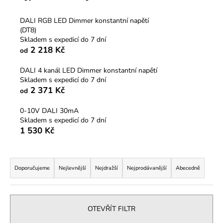
č
u
DALI RGB LED Dimmer konstantní napětí
j
(DT8)
e
Skladem s expedicí do 7 dní
m
2 218 Kč
od
e
DALI 4 kanál LED Dimmer konstantní napětí
Skladem s expedicí do 7 dní
2 371 Kč
od
0-10V DALI 30mA
Skladem s expedicí do 7 dní
1 530 Kč
Ř
a
Doporučujeme
Nejlevnější
Nejdražší
Nejprodávanější
Abecedně
z
e
n
OTEVŘÍT FILTR
í