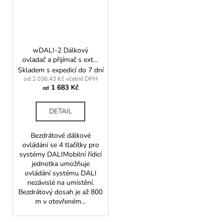
wDALI-2 Dálkový
ovladač a přijímač s extra
dlouhým dosahem
Skladem s expedicí do 7 dní
od 2 036,43 Kč včetně DPH
1 683 Kč
od
DETAIL
Bezdrátové dálkové
ovládání se 4 tlačítky pro
systémy DALIMobilní řídicí
jednotka umožňuje
ovládání systému DALI
nezávislé na umístění.
Bezdrátový dosah je až 800
m v otevřeném...