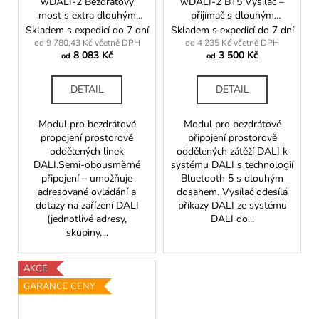
wDALI-2 Bezdrátový
wDALI-2 BT5 Vysílač –
most s extra dlouhým
přijímač s dlouhým
dosahem
dosahem
Skladem s expedicí do 7 dní
Skladem s expedicí do 7 dní
od 9 780,43 Kč včetně DPH
od 4 235 Kč včetně DPH
8 083 Kč
3 500 Kč
od
od
DETAIL
DETAIL
Modul pro bezdrátové
Modul pro bezdrátové
propojení prostorově
připojení prostorově
oddělených linek
oddělených zátěží DALI k
DALI.Semi-obousměrné
systému DALI s technologií
připojení – umožňuje
Bluetooth 5 s dlouhým
adresované ovládání a
dosahem. Vysílač odesílá
dotazy na zařízení DALI
příkazy DALI ze systému
(jednotlivé adresy,
DALI do...
skupiny,...
AKCE
GARANCE CENY